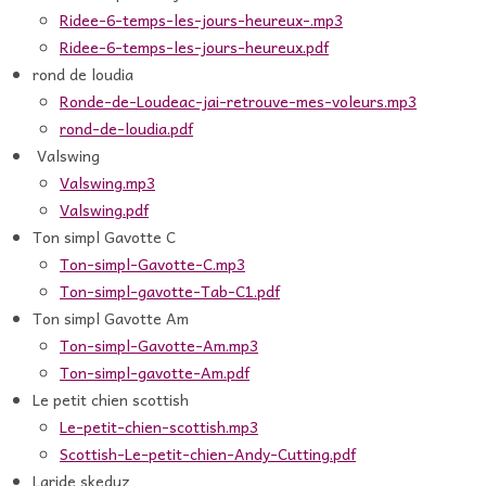
Ridee-6-temps-les-jours-heureux-.mp3
Ridee-6-temps-les-jours-heureux.pdf
rond de loudia
Ronde-de-Loudeac-jai-retrouve-mes-voleurs.mp3
rond-de-loudia.pdf
Valswing
Valswing.mp3
Valswing.pdf
Ton simpl Gavotte C
Ton-simpl-Gavotte-C.mp3
Ton-simpl-gavotte-Tab-C1.pdf
Ton simpl Gavotte Am
Ton-simpl-Gavotte-Am.mp3
Ton-simpl-gavotte-Am.pdf
Le petit chien scottish
Le-petit-chien-scottish.mp3
Scottish-Le-petit-chien-Andy-Cutting.pdf
Laride skeduz