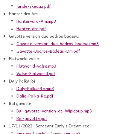
laride-skeduz.pdf
Hanter dro Am
Hanter-dro-Am.mp3
Hanter-dro.pdf
Gavotte version duo bodros badeau
Gavotte-version-duo-bodros-badeau.mp3
Gavotte-Bodros-Badeau-Dm.pdf
Flatworld valse
Flatworld-valse.mp3
Valse-Flatworld.pdf
Daly Polka Ré
Daly-Polka-Re.mp3
Dalie-Polka-Re.pdf
Bal gavotte
Bal-gavotte-version-de-Wipidoup.mp3
Bal-gavotte.pdf
17/11/2022 : Sergeant Early’s Dream reel
Sergeant Early’s Dream reel.mp3