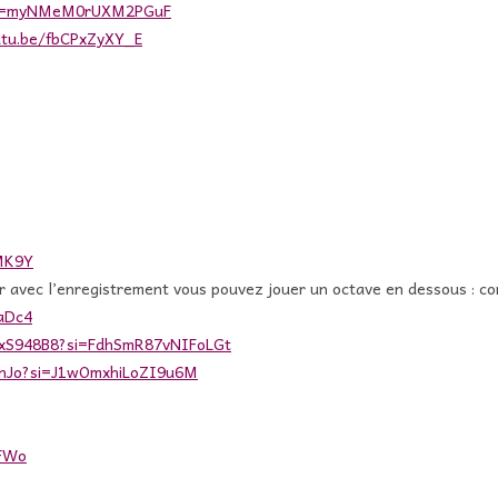
E?si=myNMeM0rUXM2PGuF
utu.be/fbCPxZyXY_E
MK9Y
uer avec l’enregistrement vous pouvez jouer un octave en dessous : 
aDc4
ZxS948B8?si=FdhSmR87vNIFoLGt
knJo?si=J1wOmxhiLoZI9u6M
XFWo