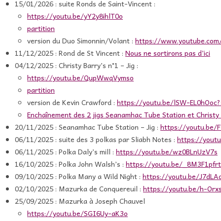
15/01/2026 : suite Ronds de Saint-Vincent :
https://youtu.be/yY2y8ihlT0o
partition
version du Duo Simonnin/Volant :
https://www.youtube.co
11/12/2025 : Rond de St Vincent :
Nous ne sortirons pas d’ici
04/12/2025 : Christy Barry’s n°1 – Jig :
https://youtu.be/QupWwqVymso
partition
version de Kevin Crawford :
https://youtu.be/lSW-EL0hOoc
Enchaînement des 2 jigs Seanamhac Tube Station et Christy
20/11/2025 : Seanamhac Tube Station – Jig :
https://youtu.be
06/11/2025 : suite des 3 polkas par Sliabh Notes :
https://you
06/11/2025 : Polka Daly’s mill :
https://youtu.be/wz0BLnUzV7s
16/10/2025 : Polka John Walsh’s :
https://youtu.be/_8M3F1pfrt
09/10/2025 : Polka Many a Wild Night :
https://youtu.be/J7dLA
02/10/2025 : Mazurka de Conquereuil :
https://youtu.be/h-Or
25/09/2025 : Mazurka à Joseph Chauvel
https://youtu.be/SGI6Uy-aK3o