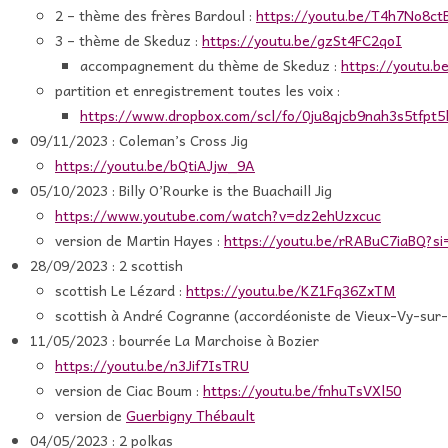
2 – thème des frères Bardoul :
https://youtu.be/T4h7No8ct
3 – thème de Skeduz :
https://youtu.be/gzSt4FC2qoI
accompagnement du thème de Skeduz :
https://youtu.
partition et enregistrement toutes les voix :
https://www.dropbox.com/scl/fo/0ju8qjcb9nah3s5tfpt5
09/11/2023 : Coleman’s Cross Jig
https://youtu.be/bQtiAJjw_9A
05/10/2023 : Billy O’Rourke is the Buachaill Jig
https://www.youtube.com/watch?v=dz2ehUzxcuc
version de Martin Hayes :
https://youtu.be/rRABuC7iaBQ?
28/09/2023 : 2 scottish
scottish Le Lézard :
https://youtu.be/KZ1Fq36ZxTM
scottish à André Cogranne (accordéoniste de Vieux-Vy-sur
11/05/2023 : bourrée La Marchoise à Bozier
https://youtu.be/n3Jif7IsTRU
version de Ciac Boum :
https://youtu.be/fnhuTsVXl50
version de
Guerbigny Thébault
04/05/2023 : 2 polkas