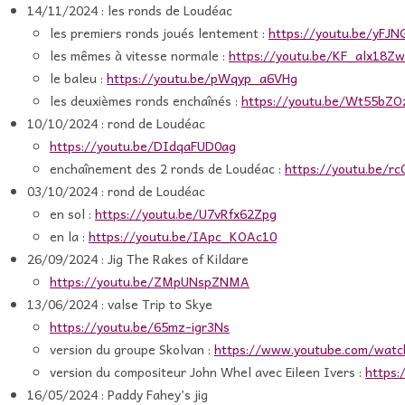
14/11/2024 : les ronds de Loudéac
les premiers ronds joués lentement :
https://youtu.be/yFJ
les mêmes à vitesse normale :
https://youtu.be/KF_alx18Z
le baleu :
https://youtu.be/pWqyp_a6VHg
les deuxièmes ronds enchaînés :
https://youtu.be/Wt55bZO
10/10/2024 : rond de Loudéac
https://youtu.be/DIdqaFUD0ag
enchaînement des 2 ronds de Loudéac :
https://youtu.be/r
03/10/2024 : rond de Loudéac
en sol :
https://youtu.be/U7vRfx62Zpg
en la :
https://youtu.be/IApc_KOAc10
26/09/2024 : Jig The Rakes of Kildare
https://youtu.be/ZMpUNspZNMA
13/06/2024 : valse Trip to Skye
https://youtu.be/65mz-igr3Ns
version du groupe Skolvan :
https://www.youtube.com/watc
version du compositeur John Whel avec Eileen Ivers :
https
16/05/2024 : Paddy Fahey’s jig