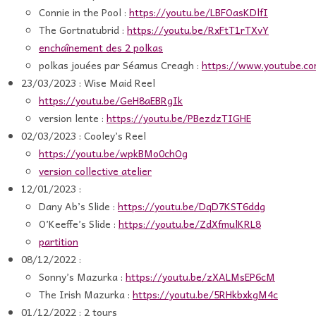
Connie in the Pool :
https://youtu.be/LBFOasKDlfI
The Gortnatubrid :
https://youtu.be/RxFtT1rTXvY
enchaînement des 2 polkas
polkas jouées par Séamus Creagh :
https://www.youtube.
23/03/2023 : Wise Maid Reel
https://youtu.be/GeH8aEBRgIk
version lente :
https://youtu.be/PBezdzTIGHE
02/03/2023 : Cooley’s Reel
https://youtu.be/wpkBMo0chOg
version collective atelier
12/01/2023 :
Dany Ab’s Slide :
https://youtu.be/DqD7KST6ddg
O’Keeffe’s Slide :
https://youtu.be/ZdXfmulKRL8
partition
08/12/2022 :
Sonny’s Mazurka :
https://youtu.be/zXALMsEP6cM
The Irish Mazurka :
https://youtu.be/5RHkbxkgM4c
01/12/2022 : 2 tours