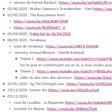
version de Patrick Bardoul :
https://youtu.be/ypXjebEr1f
05/06/2025 : Walter Sammon’s Grandmother – Reel
https://yo
15/05/2025 : The Roscommon Reel
https://youtu.be/6QxLM0KYGhM
https://youtu.be/fb30VDsRT_0
03/04/2025 :
Prépa bal du 26/04/2025
06/03/2025 : Rondeaux
suite de rondeaux :
https://youtu.be/LNKF5-DHohM
versions
Arnaud Bibonne · Camille Raibaud
Thème 1 :
https://www.youtube.com/watch?v=GzaxcPj
(on le joue en commençant sur un la, si vous voulez jo
Thème 2 :
https://www.youtube.com/watch?v=6h0GcXv
vidéo du duo avec des danseurs :
https://youtu.be/S3a
23/01/2025 : Jig The Donegal Lass :
https://youtu.be/OU0fG3L
19/12/2024 : hanter dro
https://youtu.be/lAN23hyJOz8
05/12/2024 :
rond de Loudéac : La Riqueniée
https://youtu.be/mdg8g19
Scottish Go Mauve :
https://youtu.be/XNbRaCFSsik