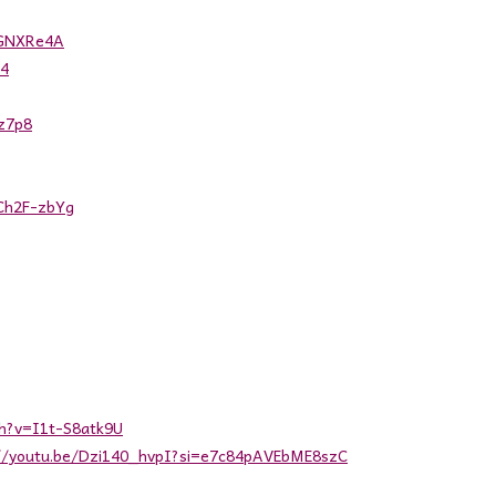
NGNXRe4A
w4
z7p8
cCh2F-zbYg
h?v=I1t-S8atk9U
://youtu.be/Dzi140_hvpI?si=e7c84pAVEbME8szC