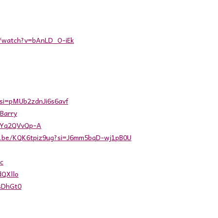
m/watch?v=bAnLD_O-iEk
?si=pMUb2zdnJi6s6avf
 Barry
/FYq2QVvQp-A
tu.be/KQK6tpiz9ug?si=J6mm5bqD-wj1pB0U
c
dQXllo
xsDhGt0