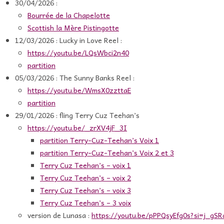
30/04/2026 :
Bourrée de la Chapelotte
Scottish la Mère Pistingotte
12/03/2026 : Lucky in Love Reel :
https://youtu.be/LQsWbci2n40
partition
05/03/2026 : The Sunny Banks Reel :
https://youtu.be/WmsX0zzttaE
partition
29/01/2026 : fling Terry Cuz Teehan’s
https://youtu.be/_zrXV4jF_3I
partition Terry-Cuz-Teehan’s Voix 1
partition Terry-Cuz-Teehan’s Voix 2 et 3
Terry Cuz Teehan’s – voix 1
Terry Cuz Teehan’s – voix 2
Terry Cuz Teehan’s – voix 3
Terry Cuz Teehan’s – 3 voix
version de Lunasa :
https://youtu.be/pPPQsyEfg0s?si=j_g