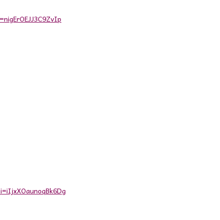
i=nigErOEJJ3C9ZvIp
i=iIjxXOaunoqBk6Dg