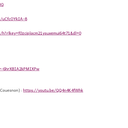
BQ
be/uCfcOYkIA-8
l/h?rlkey=f0zciplacm21ysuxemui64t71&dl=0
si=-6hrXBIA2kPMIXPw
-Couesnon) :
https://youtu.be/QQ4n4K4fWhk