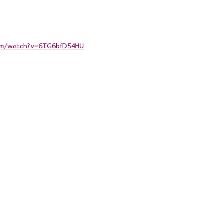
com/watch?v=6TG6bfD54HU