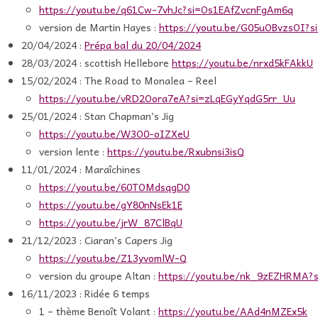
https://youtu.be/q61Cw-7vhJc?si=Os1EAfZvcnFgAm6q
version de Martin Hayes :
https://youtu.be/G05uOBvzsOI?s
20/04/2024 :
Prépa bal du 20/04/2024
28/03/2024 : scottish Hellebore
https://youtu.be/nrxd5kFAkkU
15/02/2024 : The Road to Monalea – Reel
https://youtu.be/vRD2Oora7eA?si=zLqEGyYqdG5rr_Uu
25/01/2024 : Stan Chapman’s Jig
https://youtu.be/W3O0-oIZXeU
version lente :
https://youtu.be/Rxubnsi3isQ
11/01/2024 : Maraîchines
https://youtu.be/60TOMdsqgD0
https://youtu.be/gY80nNsEk1E
https://youtu.be/jrW_87ClBqU
21/12/2023 : Ciaran’s Capers Jig
https://youtu.be/Z13yvomlW-Q
version du groupe Altan :
https://youtu.be/nk_9zEZHRMA?s
16/11/2023 : Ridée 6 temps
1 – thème Benoît Volant :
https://youtu.be/AAd4nMZEx5k