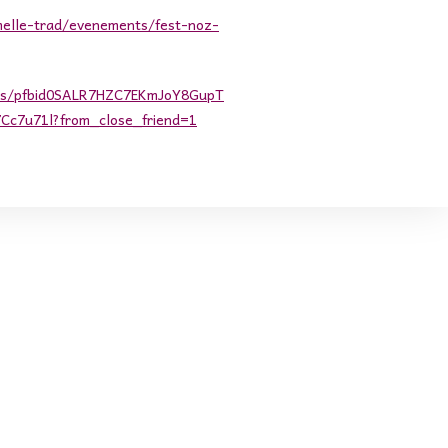
melle-trad/evenements/fest-noz-
sts/pfbid0SALR7HZC7EKmJoY8GupT
7u71l?from_close_friend=1