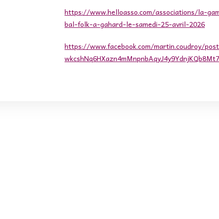
https://www.helloasso.com/associations/la-ga
bal-folk-a-gahard-le-samedi-25-avril-2026
https://www.facebook.com/martin.coudroy/po
wkcshNq6HXazn4mMnpnbAqyJ4y9YdnjKQb8Mt7Cc