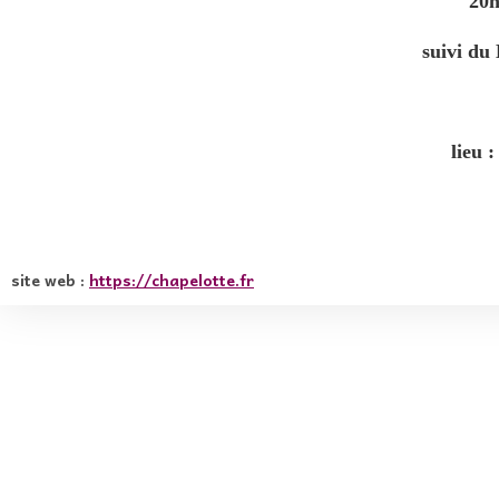
20h
s
uivi du
lieu 
site web :
https://chapelotte.fr