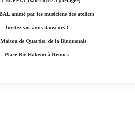
 : BUFFET (salé-sucré à partager
)
 BAL animé par les musiciens des ateliers
Invitez vos am
is
danseurs
!
: Maison de Quartier de la Binquenais
Place Bir-Hakeim à Rennes